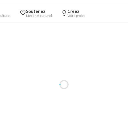
Soutenez
Créez
ulturel
Mécénat culturel
Votre projet