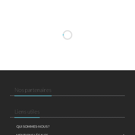
Nos partenaires
Liens utiles
QUI SOMMES-NOUS ?