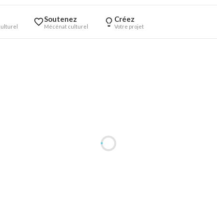
Soutenez
Créez
ulturel
Mécénat culturel
Votre projet