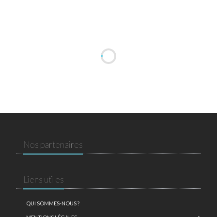
Nos partenaires
Liens utiles
QUI SOMMES-NOUS ?