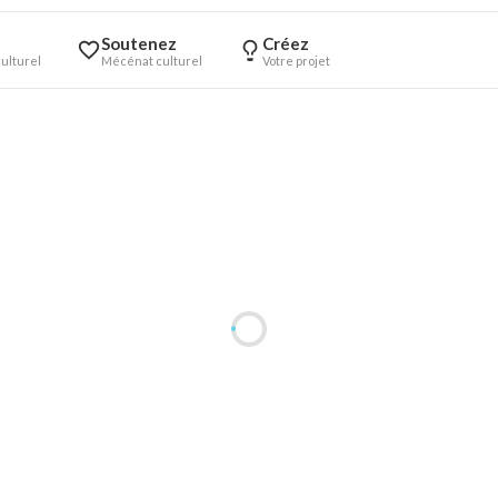
Soutenez
Créez
ulturel
Mécénat culturel
Votre projet