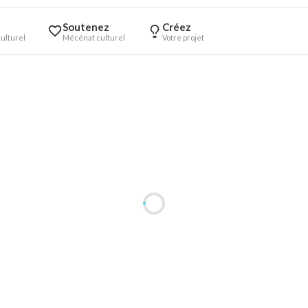
Soutenez
Créez
ulturel
Mécénat culturel
Votre projet