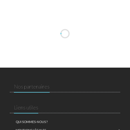
Nos partenaires
Liens utiles
QUI SOMMES-NOUS ?