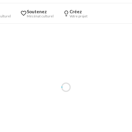
Soutenez
Créez
ulturel
Mécénat culturel
Votre projet