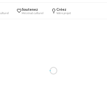
Soutenez
Créez
ulturel
Mécénat culturel
Votre projet