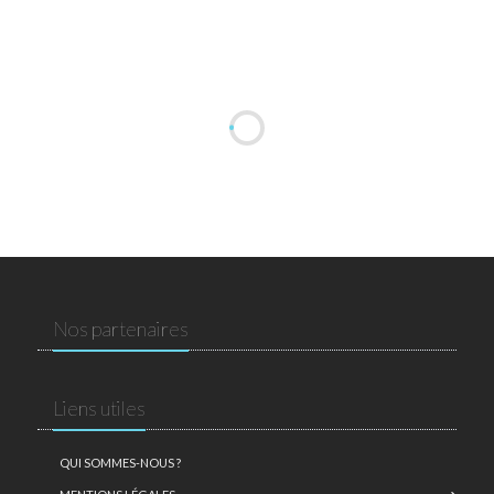
Nos partenaires
Liens utiles
QUI SOMMES-NOUS ?