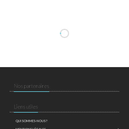
Nos partenaires
Liens utiles
QUI SOMMES-NOUS ?