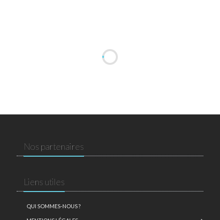
Nos partenaires
Liens utiles
QUI SOMMES-NOUS ?