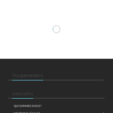
Nos partenaires
Liens utiles
QUI SOMMES-NOUS ?