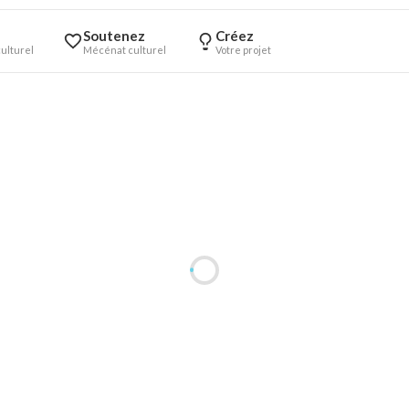
Soutenez
Créez
ulturel
Mécénat culturel
Votre projet