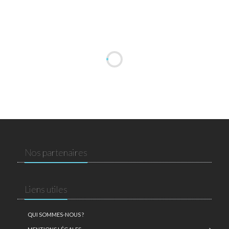
Nos partenaires
Liens utiles
QUI SOMMES-NOUS ?