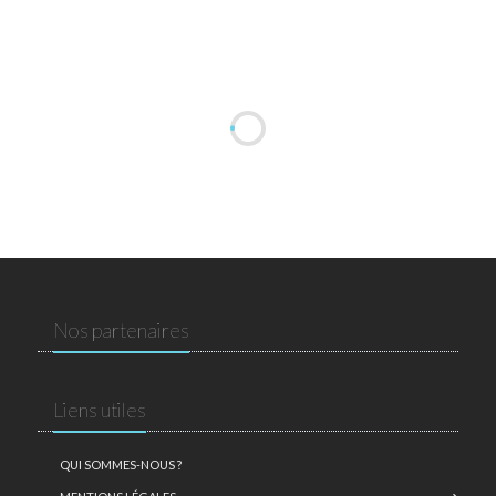
Nos partenaires
Liens utiles
QUI SOMMES-NOUS ?