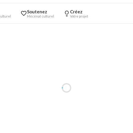
Soutenez
Créez
ulturel
Mécénat culturel
Votre projet