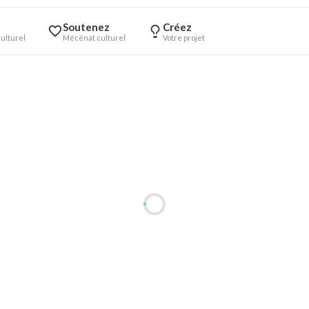
Soutenez
Créez
ulturel
Mécénat culturel
Votre projet