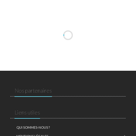
Nos partenaires
Liens utiles
QUI SOMMES-NOUS ?