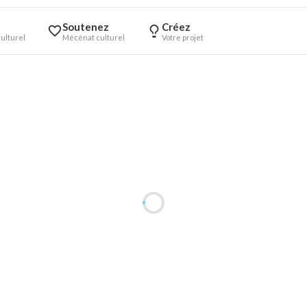
Soutenez
Créez
ulturel
Mécénat culturel
Votre projet