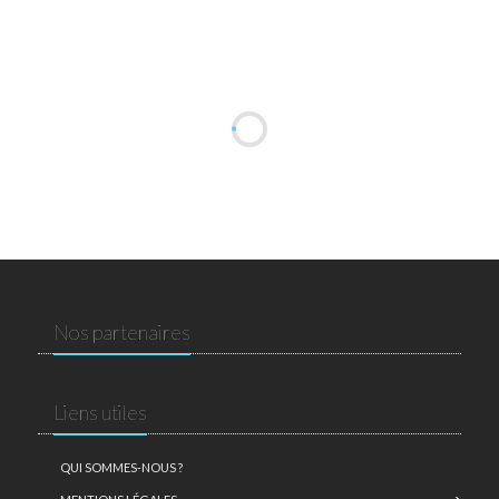
Nos partenaires
Liens utiles
QUI SOMMES-NOUS ?