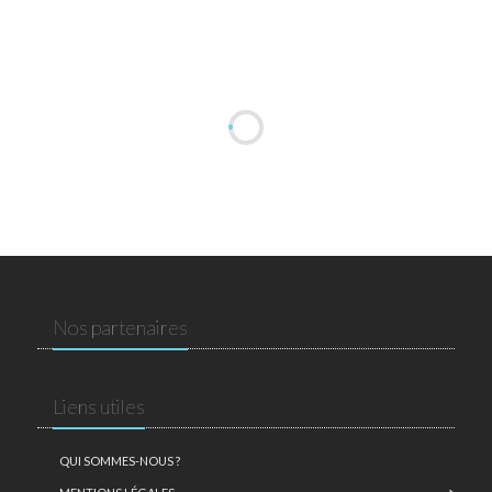
Nos partenaires
Liens utiles
QUI SOMMES-NOUS ?