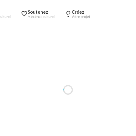
Soutenez
Créez
ulturel
Mécénat culturel
Votre projet