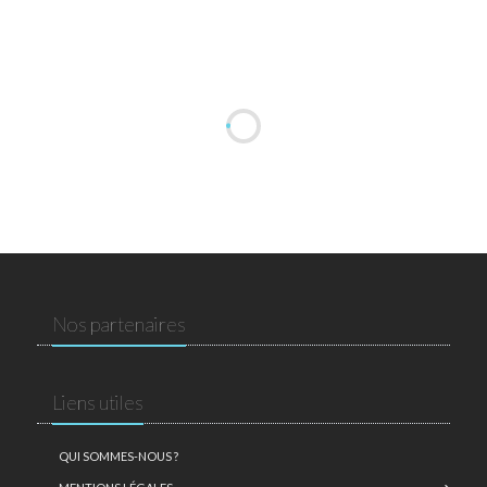
Nos partenaires
Liens utiles
QUI SOMMES-NOUS ?