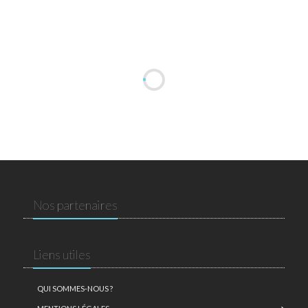
Nos partenaires
Liens utiles
QUI SOMMES-NOUS ?