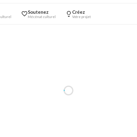
Soutenez
Créez
ulturel
Mécénat culturel
Votre projet