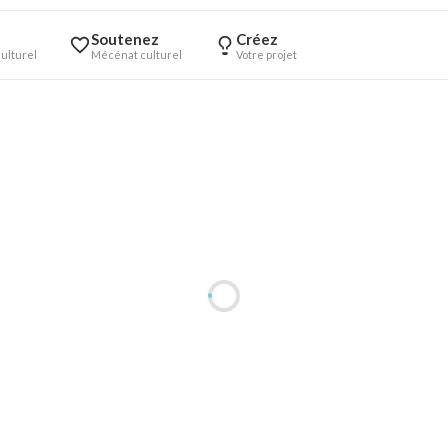
Soutenez
Créez
ulturel
Mécénat culturel
Votre projet