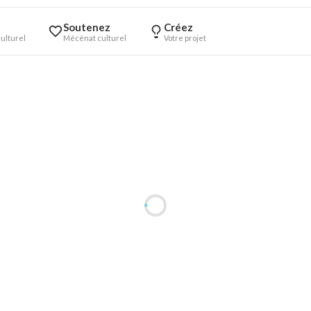
Soutenez
Créez
ulturel
Mécénat culturel
Votre projet