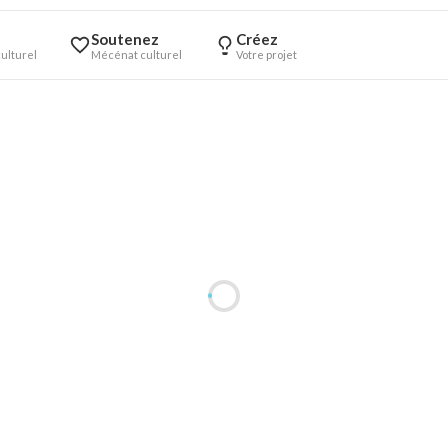
Soutenez
Créez
ulturel
Mécénat culturel
Votre projet