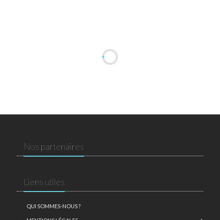
Nos partenaires
Liens utiles
QUI SOMMES-NOUS ?