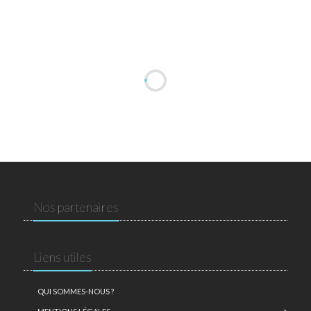
Nos partenaires
Liens utiles
QUI SOMMES-NOUS ?