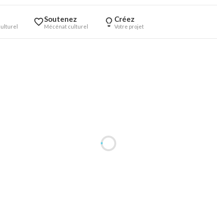
Soutenez
Créez
ulturel
Mécénat culturel
Votre projet