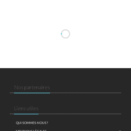
Nos partenaires
Liens utiles
QUI SOMMES-NOUS ?