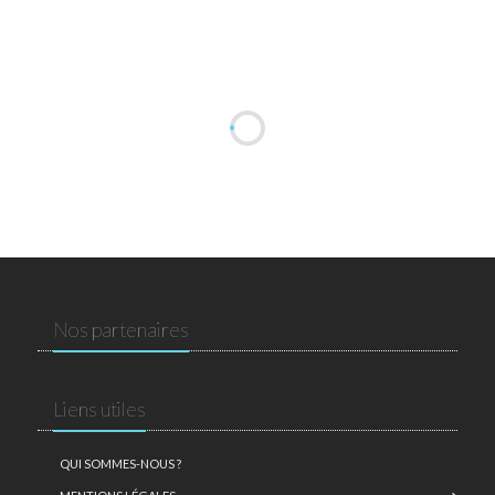
Nos partenaires
Liens utiles
QUI SOMMES-NOUS ?