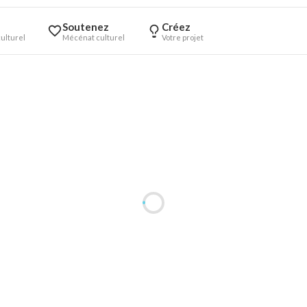
Soutenez
Créez
ulturel
Mécénat culturel
Votre projet