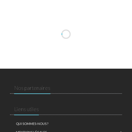
Nos partenaires
Liens utiles
QUI SOMMES-NOUS ?