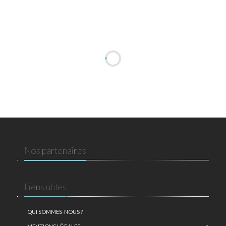
Nos partenaires
Liens utiles
QUI SOMMES-NOUS ?