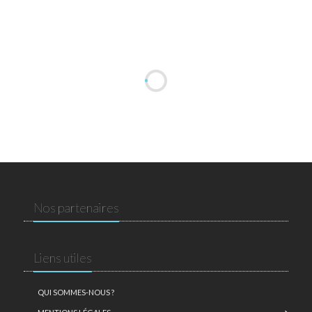
Nos partenaires
Liens utiles
QUI SOMMES-NOUS ?