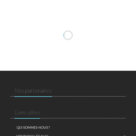
Nos partenaires
Liens utiles
QUI SOMMES-NOUS ?