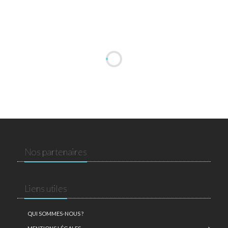
Nos partenaires
Liens utiles
QUI SOMMES-NOUS ?