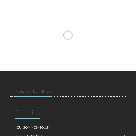
Nos partenaires
Liens utiles
QUI SOMMES-NOUS ?