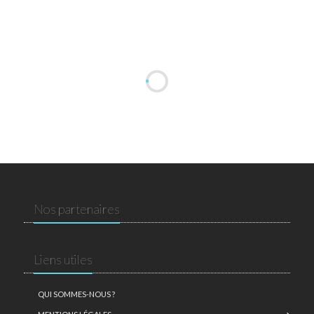
Nos partenaires
Liens utiles
QUI SOMMES-NOUS ?