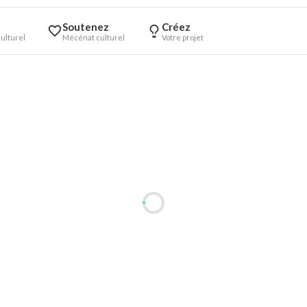
Soutenez
Créez
ulturel
Mécénat culturel
Votre projet