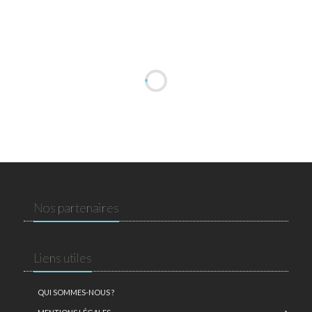
Nos partenaires
Liens utiles
QUI SOMMES-NOUS ?