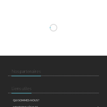
Nos partenaires
Liens utiles
QUI SOMMES-NOUS ?