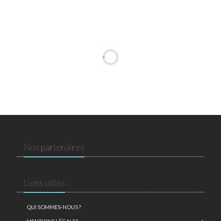
Nos partenaires
Liens utiles
QUI SOMMES-NOUS ?