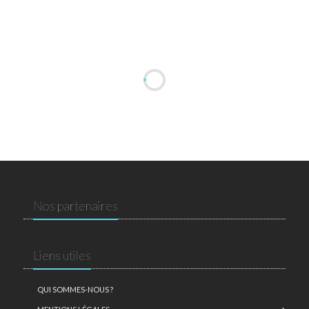
Nos partenaires
Liens utiles
QUI SOMMES-NOUS ?