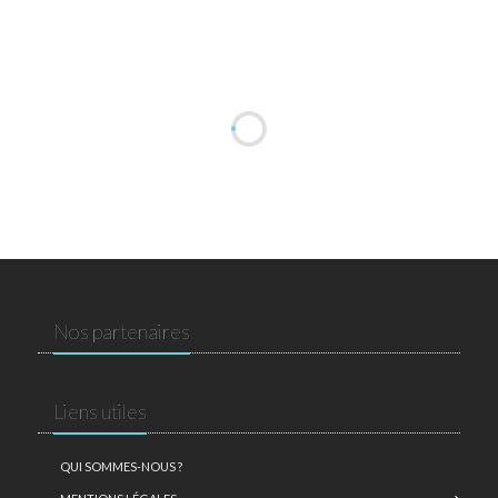
Nos partenaires
Liens utiles
QUI SOMMES-NOUS ?