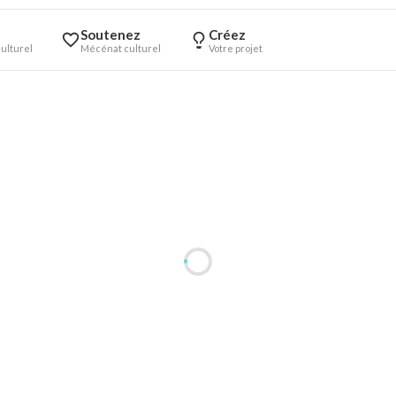
Soutenez
Créez
ulturel
Mécénat culturel
Votre projet