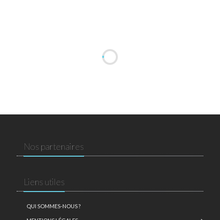
Nos partenaires
Liens utiles
QUI SOMMES-NOUS ?